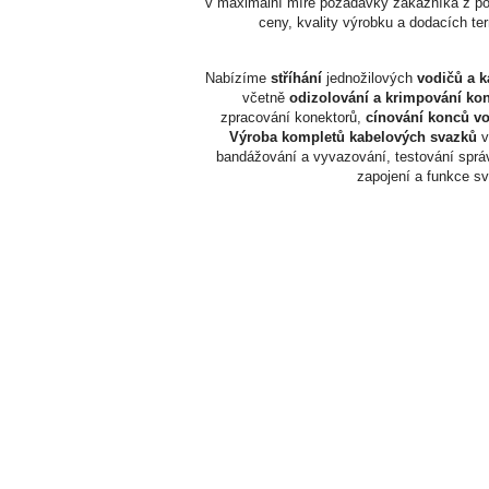
v maximální míře požadavky zákazníka z po
ceny, kvality výrobku a dodacích te
Nabízíme
stříhání
jednožilových
vodičů a k
včetně
odizolování a krimpování kon
zpracování konektorů,
cínování konců v
Výroba kompletů kabelových svazků
v
bandážování a vyvazování, testování sprá
zapojení a funkce s