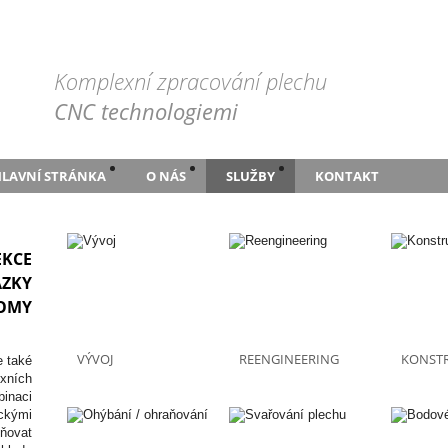
Komplexní zpracování plechu
CNC technologiemi
LAVNÍ STRÁNKA
O NÁS
SLUŽBY
KONTAKT
EKCE
AZKY
ROMY
VÝVOJ
REENGINEERING
KONST
e také
xních
inaci
ickými
lňovat