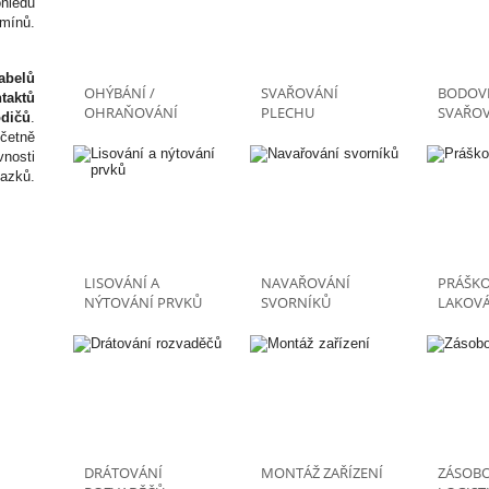
hledu
rmínů.
abelů
OHÝBÁNÍ /
SVAŘOVÁNÍ
BODOV
taktů
OHRAŇOVÁNÍ
PLECHU
SVAŘOV
odičů
.
četně
vnosti
vazků.
LISOVÁNÍ A
NAVAŘOVÁNÍ
PRÁŠK
NÝTOVÁNÍ PRVKŮ
SVORNÍKŮ
LAKOVÁ
DRÁTOVÁNÍ
MONTÁŽ ZAŘÍZENÍ
ZÁSOBO