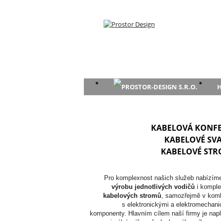
H
KABELOVÁ KONF
KABELOVÉ SV
KABELOVÉ ST
Pro komplexnost našich služeb nabízím
výrobu jednotlivých vodičů
i komple
kabelových stromů
, samozřejmě v komb
s elektronickými a elektromechan
komponenty. Hlavním cílem naší firmy je nap